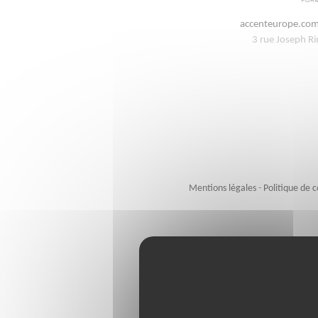
Les objectifs de cette formation sont les suivan
accenteurope.co
- Etre capable d’exprimer des idées complexes av
3 rue Joseph R
en anglaisafin de créer des textes bien structurés
- Mettre la compréhension de sa logique par le le
orientations prises par ses pensées et hypothèse
- Eviter des divagations.
- Planifier la cohérence et construire sesargum
- Prendre en compte les arguments pour et cont
résultats.
- Construire une architecture solide et rationnell
Mentions légales
-
Politique de c